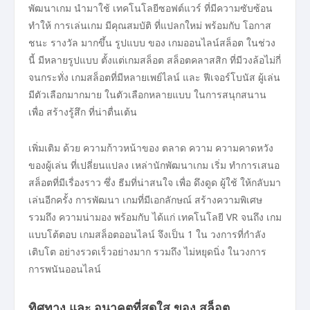
พัฒนาเกม นำมาใช้ เทคโนโลยีซอฟต์แวร์ ที่มีความซับซ้อน
ทำให้ การเล่นเกม มีคุณสมบัติ ที่แปลกใหม่ พร้อมกับ โอกาส
ชนะ รางวัล มากขึ้น รูปแบบ ของ เกมออนไลน์สล็อต ในช่วง
นี้ มีหลายรูปแบบ ตั้งแต่เกมสล็อต สล็อตคลาสสิก ที่มีวงล้อไม่กี่
จนกระทั่ง เกมสล็อตที่มีหลายเพย์ไลน์ และ ฟีเจอร์โบนัส ผู้เล่น
มีตัวเลือกมากมาย ในตัวเลือกหลายแบบ ในการสนุกสนาน
เพื่อ สร้างรู้สึก ที่น่าตื่นเต้น
เพิ่มเติม ด้วย ความก้าวหน้าของ ตลาด ความ ความคาดหวัง
ของผู้เล่น ที่เปลี่ยนแปลง เหล่านักพัฒนาเกม เริ่ม ทำการเสนอ
สล็อตที่มีเรื่องราว ซึ่ง ธีมที่น่าสนใจ เพื่อ ดึงดูด ผู้ใช้ ให้กลับมา
เล่นอีกครั้ง การพัฒนา เกมที่มีเอกลักษณ์ สร้างความพิเศษ
รวมถึง ความน่ามอง พร้อมกับ ได้แก่ เทคโนโลยี VR จนถึง เกม
แบบโต้ตอบ เกมสล็อตออนไลน์ จึงเป็น 1 ใน วงการที่กำลัง
เติบโต อย่างรวดเร็วอย่างมาก รวมถึง ไม่หยุดนิ่ง ในวงการ
การพนันออนไลน์
ทิศทาง และ อนาคตที่สดใส ของ สล็อต