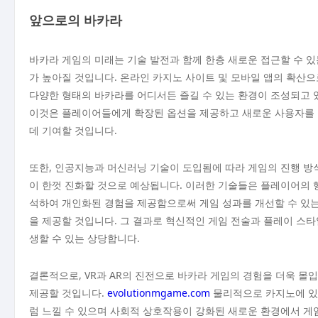
앞으로의 바카라
바카라 게임의 미래는 기술 발전과 함께 한층 새로운 접근할 수 있
가 높아질 것입니다. 온라인 카지노 사이트 및 모바일 앱의 확산으
다양한 형태의 바카라를 어디서든 즐길 수 있는 환경이 조성되고 
이것은 플레이어들에게 확장된 옵션을 제공하고 새로운 사용자를
데 기여할 것입니다.
또한, 인공지능과 머신러닝 기술이 도입됨에 따라 게임의 진행 방
이 한껏 진화할 것으로 예상됩니다. 이러한 기술들은 플레이어의 
석하여 개인화된 경험을 제공함으로써 게임 성과를 개선할 수 있
을 제공할 것입니다. 그 결과로 혁신적인 게임 전술과 플레이 스타
생할 수 있는 상당합니다.
결론적으로, VR과 AR의 진전으로 바카라 게임의 경험을 더욱 몰
제공할 것입니다.
evolutionmgame.com
물리적으로 카지노에 있
럼 느낄 수 있으며 사회적 상호작용이 강화된 새로운 환경에서 게