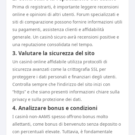
Prima di registrarti, è importante leggere recensioni
online e opinioni di altri utenti. Forum specializzati e
siti di comparazione possono fornire informazioni utili
su pagamenti, assistenza clienti e affidabilità
generale. Un casinò sicuro avrà recensioni positive e
una reputazione consolidata nel tempo.
3. Valutare la sicurezza del sito
Un casinò online affidabile utilizza protocolli di
sicurezza avanzati come la crittografia SSL per
proteggere i dati personali e finanziari degli utenti.
Controlla sempre che l’indirizzo del sito inizi con
“https” e che siano presenti informazioni chiare sulla
privacy e sulla protezione dei dati.
4. Analizzare bonus e condizioni
I casinò non-AAMS spesso offrono bonus molto
allettanti, come bonus di benvenuto senza deposito o
con percentuali elevate. Tuttavia, è fondamentale