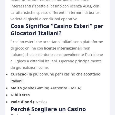
interessanti rispetto ai casino con licenza ADM, con
caratteristiche spesso differenti in termini di bonus,
varietà di giochi e condizioni operative.
Cosa Significa “Casino Esteri” per
Giocatori Italiani?
I casino esteri che accettano italiani sono piattaforme
di gioco online con
licenze internazionali
(non
italiane) che consentono consapevolmente l’iscrizione
e il gioco a cittadini italiani. Operano principalmente
da giurisdizioni come:
Curaçao
(la più comune per i casino che accettano
italiani)
Malta
(Malta Gaming Authority – MGA)
Gibilterra
Isole Åland
(Svezia)
Perché Scegliere un Casino