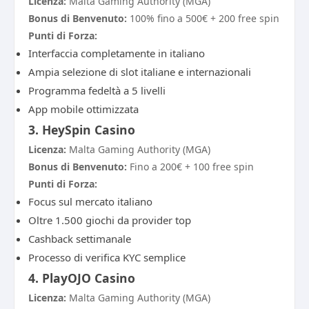
Licenza:
Malta Gaming Authority (MGA)
Bonus di Benvenuto:
100% fino a 500€ + 200 free spin
Punti di Forza:
Interfaccia completamente in italiano
Ampia selezione di slot italiane e internazionali
Programma fedeltà a 5 livelli
App mobile ottimizzata
3. HeySpin Casino
Licenza:
Malta Gaming Authority (MGA)
Bonus di Benvenuto:
Fino a 200€ + 100 free spin
Punti di Forza:
Focus sul mercato italiano
Oltre 1.500 giochi da provider top
Cashback settimanale
Processo di verifica KYC semplice
4. PlayOJO Casino
Licenza:
Malta Gaming Authority (MGA)