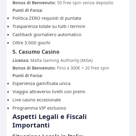
Bonus di Benvenuto:
50 free spin senza deposito
Punti di Forza:
Politica ZERO requisiti di puntata
Trasparenza totale su tutti i termini
Cashback giornaliero automatico
Oltre 3.000 giochi
5. Casumo Casino
Licenza:
Malta Gaming Authority (MGA)
Bonus di Benvenuto:
Fino a 300€ + 20 free spin
Punti di Forza:
Esperienza gamificata unica
Viaggio attraverso livelli con premi
Live casino eccezionale
Programma VIP esclusivo
Aspetti Legali e Fiscali
Importanti