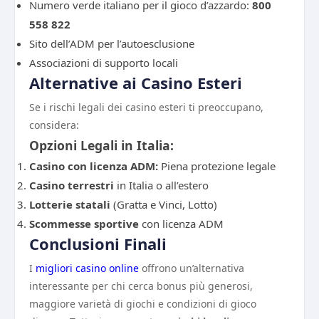
Numero verde italiano per il gioco d’azzardo:
800
558 822
Sito dell’ADM per l’autoesclusione
Associazioni di supporto locali
Alternative ai Casino Esteri
Se i rischi legali dei casino esteri ti preoccupano,
considera:
Opzioni Legali in Italia:
Casino con licenza ADM:
Piena protezione legale
Casino terrestri
in Italia o all’estero
Lotterie statali
(Gratta e Vinci, Lotto)
Scommesse sportive
con licenza ADM
Conclusioni Finali
I
migliori casino online
offrono un’alternativa
interessante per chi cerca bonus più generosi,
maggiore varietà di giochi e condizioni di gioco