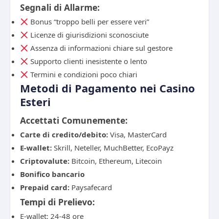
Segnali di Allarme:
Bonus “troppo belli per essere veri”
Licenze di giurisdizioni sconosciute
Assenza di informazioni chiare sul gestore
Supporto clienti inesistente o lento
Termini e condizioni poco chiari
Metodi di Pagamento nei Casino
Esteri
Accettati Comunemente:
Carte di credito/debito:
Visa, MasterCard
E-wallet:
Skrill, Neteller, MuchBetter, EcoPayz
Criptovalute:
Bitcoin, Ethereum, Litecoin
Bonifico bancario
Prepaid card:
Paysafecard
Tempi di Prelievo:
E-wallet: 24-48 ore