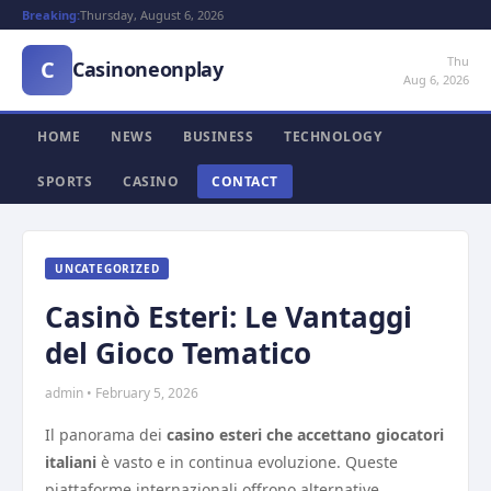
Breaking:
Thursday, August 6, 2026
Thu
C
Casinoneonplay
Aug 6, 2026
HOME
NEWS
BUSINESS
TECHNOLOGY
SPORTS
CASINO
CONTACT
UNCATEGORIZED
Casinò Esteri: Le Vantaggi
del Gioco Tematico
admin • February 5, 2026
Il panorama dei
casino esteri che accettano giocatori
italiani
è vasto e in continua evoluzione. Queste
piattaforme internazionali offrono alternative