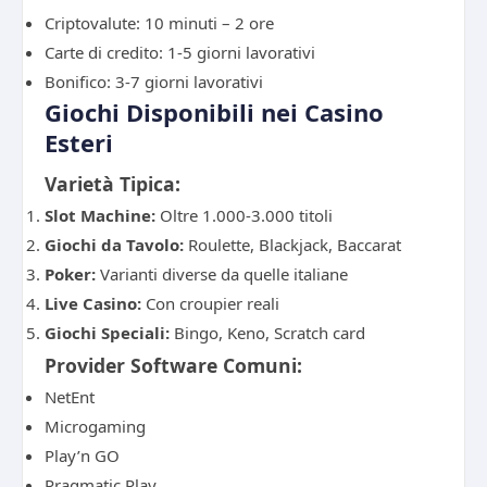
Criptovalute: 10 minuti – 2 ore
Carte di credito: 1-5 giorni lavorativi
Bonifico: 3-7 giorni lavorativi
Giochi Disponibili nei Casino
Esteri
Varietà Tipica:
Slot Machine:
Oltre 1.000-3.000 titoli
Giochi da Tavolo:
Roulette, Blackjack, Baccarat
Poker:
Varianti diverse da quelle italiane
Live Casino:
Con croupier reali
Giochi Speciali:
Bingo, Keno, Scratch card
Provider Software Comuni:
NetEnt
Microgaming
Play’n GO
Pragmatic Play