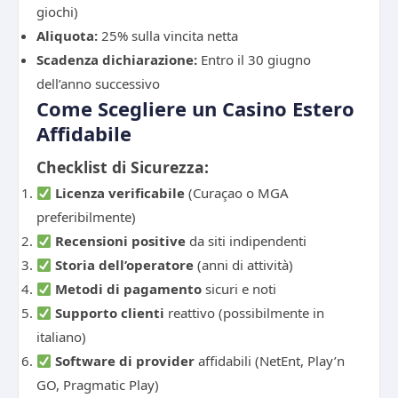
giochi)
Aliquota:
25% sulla vincita netta
Scadenza dichiarazione:
Entro il 30 giugno
dell’anno successivo
Come Scegliere un Casino Estero
Affidabile
Checklist di Sicurezza:
Licenza verificabile
(Curaçao o MGA
preferibilmente)
Recensioni positive
da siti indipendenti
Storia dell’operatore
(anni di attività)
Metodi di pagamento
sicuri e noti
Supporto clienti
reattivo (possibilmente in
italiano)
Software di provider
affidabili (NetEnt, Play’n
GO, Pragmatic Play)