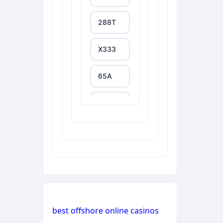
288T
X333
65A
788T
XXGG
999E
nk88.com
best offshore online casinos
Nhà
cái