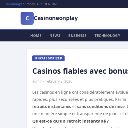
Breaking:
Thursday, August 6, 2026
Casinoneonplay
C
HOME
NEWS
BUSINESS
TECHNOLOGY
UNCATEGORIZED
Casinos fiables avec bonu
admin • February 2, 2026
Les casinos en ligne ont considérablement évolué
rapides, plus sécurisées et plus pratiques. Parmi
retraits instantanés
et
sans conditions de mise
.
une manière simple et transparente de jouer et de
Qu’est-ce qu’un retrait instantané ?