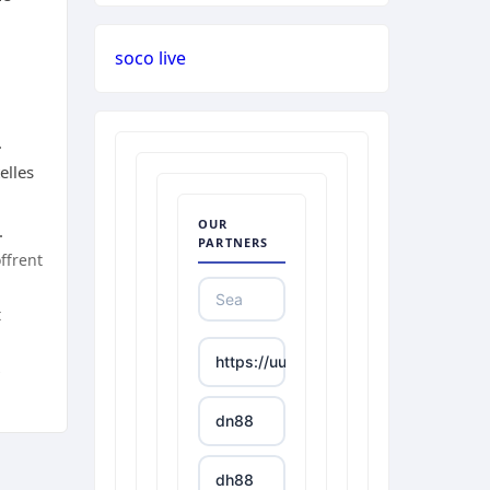
soco live
.
elles
OUR
.
PARTNERS
offrent
t
https://uu88c.casino/
s
dn88
dh88