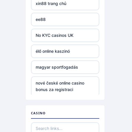
xin88 trang chủ
non
gamstop
ee88
casinos
No KYC casinos UK
non
gamstop
élő online kaszinó
casinos
magyar sportfogadás
non
gamstop
casinos
nové české online casino
bonus za registraci
non
gamstop
mezinárodní online casino
casinos
CASINO
online casino zahranicni
non