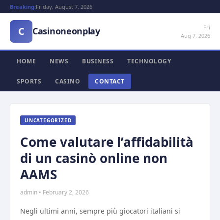
Breaking:
Friday, August 7, 2026
Fri
C
Casinoneonplay
Aug 7, 2026
HOME
NEWS
BUSINESS
TECHNOLOGY
SPORTS
CASINO
CONTACT
UNCATEGORIZED
Come valutare l’affidabilità
di un casinò online non
AAMS
admin • February 2, 2026
Negli ultimi anni, sempre più giocatori italiani si