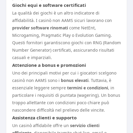
Giochi equi e software certificati
La qualità dei giochi è un altro indicatore di
affidabilità. I casinò non AAMS sicuri lavorano con
provider software rinomati
come NetEnt,
Microgaming, Pragmatic Play o Evolution Gaming.
Questi fornitori garantiscono giochi con RNG (Random
Number Generator) certificati, assicurando risultati
casuali e imparziali.
Attenzione a bonus e promozioni
Uno dei principali motivi per cui i giocatori scelgono
casinò non AAMS sono i
bonus elevati
. Tuttavia, è
essenziale leggere sempre
termini e condizioni
, in
particolare i requisiti di puntata (wagering). Un bonus
troppo allettante con condizioni poco chiare può
nascondere difficoltà nel prelievo delle vincite.
Assistenza clienti e supporto
Un casinò affidabile offre un
servizio clienti
efficiente
, disponibile tramite chat live, email o