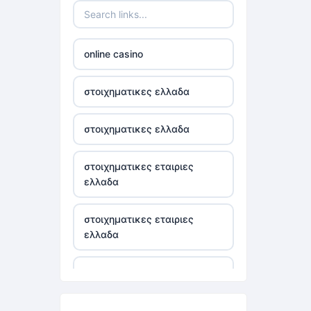
svensk casino
i9bet
com
crypto casinos
utländska casino
online casino
alo
casino zonder cruks
svensk casino
789
στοιχηματικες ελλαδα
nieuwe online casino zonder
online casino
loto
cruks
στοιχηματικες ελλαδα
188
casino utan spelpaus
online casino zonder cruks
στοιχηματικες εταιριες
789win
ελλαδα
svensk casino
đăng
nieuwe online casino zonder
nhập
cruks
στοιχηματικες εταιριες
casino utan spelpaus
ελλαδα
b29
đá gà trực tiếp 67
com
casino utan spelpaus
στοιχηματικες εταιριες
meilleur casino en ligne france
card
betting utan licens
casino utan spelpaus
game