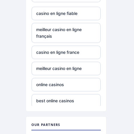
gamstop
No KYC casinos UK
casinos
casino en ligne fiable
No KYC casinos UK
non
meilleur casino en ligne
gamstop
français
casinos
casino norge
casino en ligne france
non
casino utan spelpaus
gamstop
casinos
meilleur casino en ligne
casino utan spelpaus
non
online casinos
lc88
gamstop
casinos
best online casinos
tr88
non
online casino
gamstop
32win
casinos
OUR PARTNERS
casinos not on GamStop