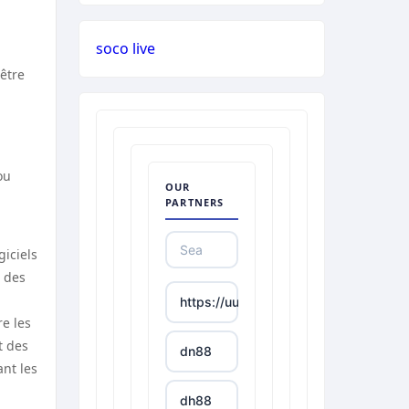
soco live
être
ou
OUR
PARTNERS
giciels
r des
https://uu88c.casino/
e les
t des
dn88
ant les
dh88