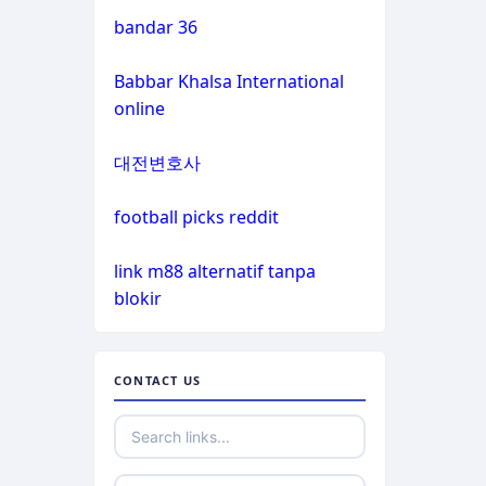
okwin
bandar 36
Babbar Khalsa International
https://tr88.you/
online
PHJOY
대전변호사
tg88
football picks reddit
go8
link m88 alternatif tanpa
blokir
non
gamstop
casinos
CONTACT US
non
gamstop
casinos