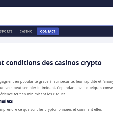
SPORTS
CASINO
CONTACT
t conditions des casinos crypto
gagnent en popularité grâce à leur sécurité, leur rapidité et l’ano
et univers peut sembler intimidant. Cependant, avec quelques conse
xpérience tout en minimisant les risques.
naies
comprendre ce que sont les cryptomonnaies et comment elles