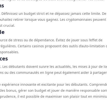
ns
 Définissez un budget strict et ne dépassez jamais cette limite. De
uhaitez retirer lorsque vous gagnez. Les cryptomonnaies peuvent 
t crucial.
le
ource de stress ou de dépendance. Évitez de jouer sous l’effet de
régulières. Certains casinos proposent des outils d’auto-limitation 
esponsables.
ces
s débutants doivent suivre les actualités, les mises à jour de lo
orums ou des communautés en ligne peut également aider à partage
ne expérience innovante et excitante pour les débutants. Comprendr
er des bonus, gérer son budget et jouer de manière responsable son
 prudence, il est possible de maximiser son plaisir tout en minimis