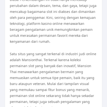
perubahan dalam desain, tema, dan gaya, tetapi juga
mencakup bagaimana slot ini diakses dan dimainkan
oleh para penggemar. Kini, seiring dengan kemajuan
teknologi, platform kasino online menawarkan
beragam pengalaman unik memungkinkan pemain
untuk merasakan permainan favorit mereka dari
kenyamanan dari rumah.
Satu situs yang sangat terkenal di industri judi online
adalah Mansionthai. Terkenal karena koleksi
permainan slot yang banyak dan inovatif, Mansion
Thai menawarkan pengalaman bermain yang
memuaskan untuk semua tipe pemain, baik itu yang
baru ataupun veteran. Mulai dari tampilan visual
yang memukau sampai fitur bonus yang menarik,
permainan slot online sekarang tidak hanya sekadar
permainan, tetapi juga sebuah pengalaman yang