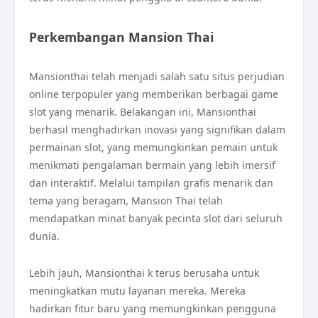
Perkembangan Mansion Thai
Mansionthai telah menjadi salah satu situs perjudian
online terpopuler yang memberikan berbagai game
slot yang menarik. Belakangan ini, Mansionthai
berhasil menghadirkan inovasi yang signifikan dalam
permainan slot, yang memungkinkan pemain untuk
menikmati pengalaman bermain yang lebih imersif
dan interaktif. Melalui tampilan grafis menarik dan
tema yang beragam, Mansion Thai telah
mendapatkan minat banyak pecinta slot dari seluruh
dunia.
Lebih jauh, Mansionthai k terus berusaha untuk
meningkatkan mutu layanan mereka. Mereka
hadirkan fitur baru yang memungkinkan pengguna