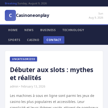
Breaking:
Sunday, August 9, 2026
Sun
C
Casinoneonplay
Aug 9, 2026
HOME
NEWS
BUSINESS
TECHNOLOGY
SPORTS
CASINO
CONTACT
UNCATEGORIZED
Débuter aux slots : mythes
et réalités
admin • February 13, 2026
Les machines à sous en ligne sont parmi les jeux de
casino les plus populaires et accessibles. Leur
simplicité et leurs thèmes variés attirent de nombreux