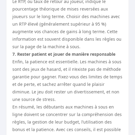
Le RTP, ou taux de retour au joueur, indique le
pourcentage théorique de mises reversées aux
joueurs sur le long terme. Choisir des machines avec
un RTP élevé (généralement supérieur à 95 %)
augmente vos chances de gains à long terme. Cette
information est souvent disponible dans les règles ou
sur la page de la machine à sous.
7. Rester patient et jouer de manière responsable
Enfin, la patience est essentielle. Les machines à sous
sont des jeux de hasard, et il n’existe pas de méthode
garantie pour gagner. Fixez-vous des limites de temps
et de perte, et sachez arrêter quand le plaisir
diminue. Le jeu doit rester un divertissement, et non
une source de stress.
En résumé, les débutants aux machines à sous en
ligne doivent se concentrer sur la compréhension des
règles, la gestion de leur budget, l’utilisation des
bonus et la patience. Avec ces conseils, il est possible