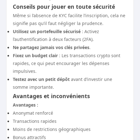
Conseils pour jouer en toute sécurité
Même si l’absence de KYC facilite l’inscription, cela ne
signifie pas qu’il faut négliger la prudence.
Utilisez un portefeuille sécurisé
: Activez
l’authentification à deux facteurs (2FA).
Ne partagez jamais vos clés privées
.
Fixez un budget clair
: Les transactions crypto sont
rapides, ce qui peut encourager les dépenses
impulsives.
Testez avec un petit dépôt
avant d’investir une
somme importante.
Avantages et inconvénients
Avantages :
Anonymat renforcé
Transactions rapides
Moins de restrictions géographiques
Bonus attractifs