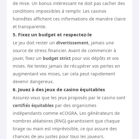
de mise. Un bonus intéressant ne doit pas cacher des
conditions impossibles à remplir. Les casinos
honnêtes affichent ces informations de manière claire
et transparente.
5. Fixez un budget et respectez-le
Le jeu doit rester un
divertissement
, jamais une
source de stress financier. Avant de commencer à
jouer, fixez un
budget strict
pour vos dépôts et vos
mises. Ne tentez jamais de récupérer vos pertes en
augmentant vos mises, car cela peut rapidement
devenir dangereux.
6. Jouez à des jeux de casino équitables
Assurez-vous que les jeux proposés par le casino sont
certifiés équitables
par des organismes
indépendants comme eCOGRA. Les générateurs de
nombres aléatoires (RNG) garantissent que chaque
tirage ou main est imprévisible, ce qui assure des
chances de jeu justes pour tous les joueurs.