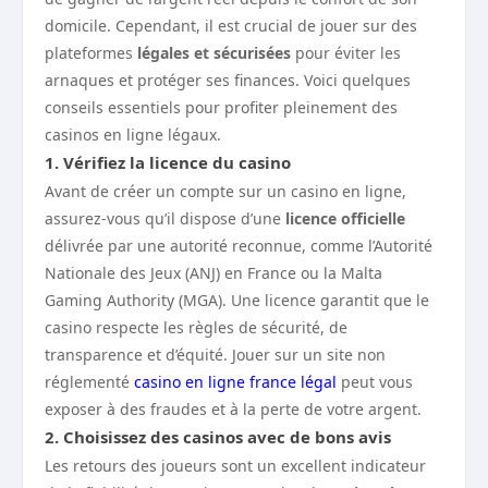
domicile. Cependant, il est crucial de jouer sur des
plateformes
légales et sécurisées
pour éviter les
arnaques et protéger ses finances. Voici quelques
conseils essentiels pour profiter pleinement des
casinos en ligne légaux.
1. Vérifiez la licence du casino
Avant de créer un compte sur un casino en ligne,
assurez-vous qu’il dispose d’une
licence officielle
délivrée par une autorité reconnue, comme l’Autorité
Nationale des Jeux (ANJ) en France ou la Malta
Gaming Authority (MGA). Une licence garantit que le
casino respecte les règles de sécurité, de
transparence et d’équité. Jouer sur un site non
réglementé
casino en ligne france légal
peut vous
exposer à des fraudes et à la perte de votre argent.
2. Choisissez des casinos avec de bons avis
Les retours des joueurs sont un excellent indicateur