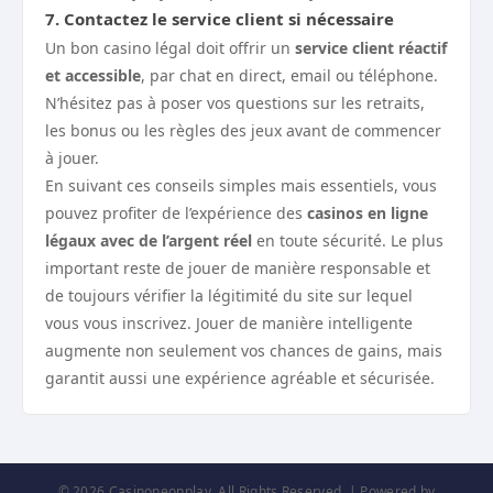
7. Contactez le service client si nécessaire
Un bon casino légal doit offrir un
service client réactif
et accessible
, par chat en direct, email ou téléphone.
N’hésitez pas à poser vos questions sur les retraits,
les bonus ou les règles des jeux avant de commencer
à jouer.
En suivant ces conseils simples mais essentiels, vous
pouvez profiter de l’expérience des
casinos en ligne
légaux avec de l’argent réel
en toute sécurité. Le plus
important reste de jouer de manière responsable et
de toujours vérifier la légitimité du site sur lequel
vous vous inscrivez. Jouer de manière intelligente
augmente non seulement vos chances de gains, mais
garantit aussi une expérience agréable et sécurisée.
© 2026 Casinoneonplay. All Rights Reserved. | Powered by