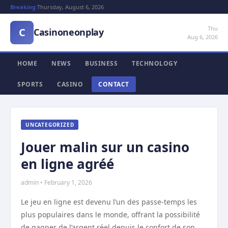
Breaking:
Thursday, August 6, 2026
Thu
C
Casinoneonplay
Aug 6, 2026
HOME
NEWS
BUSINESS
TECHNOLOGY
SPORTS
CASINO
CONTACT
UNCATEGORIZED
Jouer malin sur un casino
en ligne agréé
admin • February 1, 2026
Le jeu en ligne est devenu l’un des passe-temps les
plus populaires dans le monde, offrant la possibilité
de gagner de l’argent réel depuis le confort de son