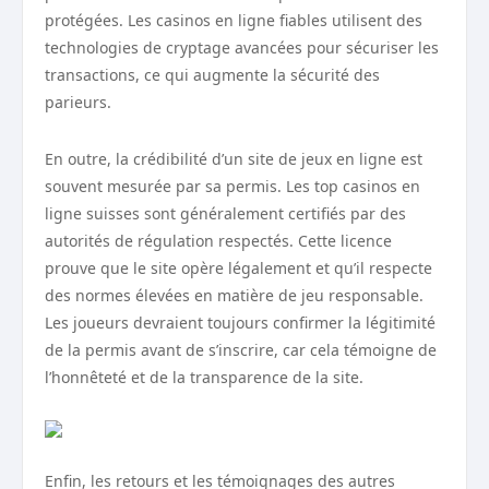
protégées. Les casinos en ligne fiables utilisent des
technologies de cryptage avancées pour sécuriser les
transactions, ce qui augmente la sécurité des
parieurs.
En outre, la crédibilité d’un site de jeux en ligne est
souvent mesurée par sa permis. Les top casinos en
ligne suisses sont généralement certifiés par des
autorités de régulation respectés. Cette licence
prouve que le site opère légalement et qu’il respecte
des normes élevées en matière de jeu responsable.
Les joueurs devraient toujours confirmer la légitimité
de la permis avant de s’inscrire, car cela témoigne de
l’honnêteté et de la transparence de la site.
Enfin, les retours et les témoignages des autres