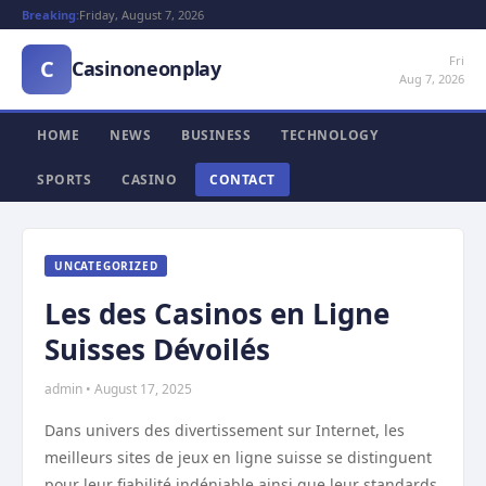
Breaking:
Friday, August 7, 2026
Fri
C
Casinoneonplay
Aug 7, 2026
HOME
NEWS
BUSINESS
TECHNOLOGY
SPORTS
CASINO
CONTACT
UNCATEGORIZED
Les des Casinos en Ligne
Suisses Dévoilés
admin • August 17, 2025
Dans univers des divertissement sur Internet, les
meilleurs sites de jeux en ligne suisse se distinguent
pour leur fiabilité indéniable ainsi que leur standards