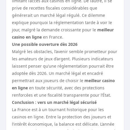
limitant l’accès aux casinos en ligne. De l’autre, il se
prive de recettes fiscales considérables que
générerait un marché légal régulé. Ce dilemme
explique pourquoi la réglementation tarde à voir le
jour, malgré la demande croissante pour le
meilleur
casino en ligne
en France.
Une possible ouverture dès 2026
Malgré les obstacles, l’avenir semble prometteur pour
les amateurs de jeux d’argent. Plusieurs indicateurs
laissent penser qu’une réglementation pourrait être
adoptée dès 2026. Un marché légal et encadré
permettrait aux joueurs de choisir le
meilleur casino
en ligne
en toute sécurité, avec des protections
renforcées et une fiscalité transparente pour l’État.
Conclusion : vers un marché légal sécurisé
La France est à un tournant historique pour les
casinos en ligne. Entre la protection des joueurs et
l’intérêt économique, la balance est délicate. L’année