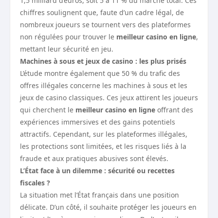
1,5 milliard d’euros, soit 5 à 11 % du marché total. Ces
chiffres soulignent que, faute d’un cadre légal, de
nombreux joueurs se tournent vers des plateformes
non régulées pour trouver le
meilleur casino en ligne
,
mettant leur sécurité en jeu.
Machines à sous et jeux de casino : les plus prisés
L’étude montre également que 50 % du trafic des
offres illégales concerne les machines à sous et les
jeux de casino classiques. Ces jeux attirent les joueurs
qui cherchent le
meilleur casino en ligne
offrant des
expériences immersives et des gains potentiels
attractifs. Cependant, sur les plateformes illégales,
les protections sont limitées, et les risques liés à la
fraude et aux pratiques abusives sont élevés.
L’État face à un dilemme : sécurité ou recettes
fiscales ?
La situation met l’État français dans une position
délicate. D’un côté, il souhaite protéger les joueurs en