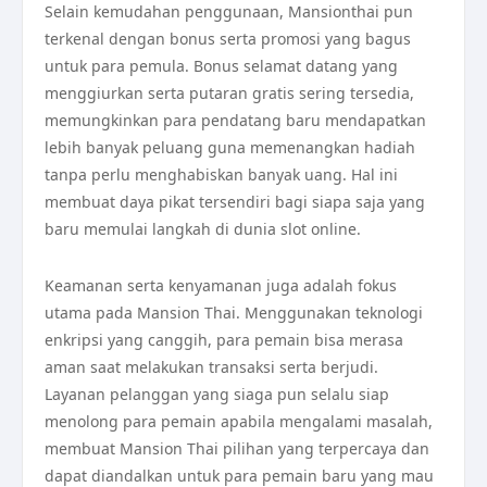
Selain kemudahan penggunaan, Mansionthai pun
terkenal dengan bonus serta promosi yang bagus
untuk para pemula. Bonus selamat datang yang
menggiurkan serta putaran gratis sering tersedia,
memungkinkan para pendatang baru mendapatkan
lebih banyak peluang guna memenangkan hadiah
tanpa perlu menghabiskan banyak uang. Hal ini
membuat daya pikat tersendiri bagi siapa saja yang
baru memulai langkah di dunia slot online.
Keamanan serta kenyamanan juga adalah fokus
utama pada Mansion Thai. Menggunakan teknologi
enkripsi yang canggih, para pemain bisa merasa
aman saat melakukan transaksi serta berjudi.
Layanan pelanggan yang siaga pun selalu siap
menolong para pemain apabila mengalami masalah,
membuat Mansion Thai pilihan yang terpercaya dan
dapat diandalkan untuk para pemain baru yang mau