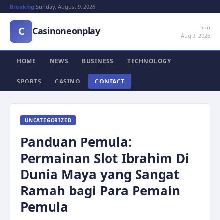
Breaking:
Sunday, August 9, 2026
Sun
C
Casinoneonplay
Aug 9, 2026
HOME
NEWS
BUSINESS
TECHNOLOGY
SPORTS
CASINO
CONTACT
UNCATEGORIZED
Panduan Pemula:
Permainan Slot Ibrahim Di
Dunia Maya yang Sangat
Ramah bagi Para Pemain
Pemula