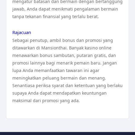
mengatur batasan dan bermain dengan bertanggung
jawab, Anda dapat menikmati pengalaman bermain
tanpa tekanan finansial yang terlalu berat.
Rajacuan
Sebagai penutup, ambil bonus dan promosi yang
ditawarkan di Mansionthai. Banyak kasino online
menawarkan bonus sambutan, putaran gratis, dan
promosi lainnya bagi menarik pemain baru. Jangan
lupa Anda memanfaatkan tawaran ini agar
meningkatkan peluang bermain dan menang.
Senantiasa periksa syarat dan ketentuan yang berlaku
supaya Anda dapat mendapatkan keuntungan
maksimal dari promosi yang ada.